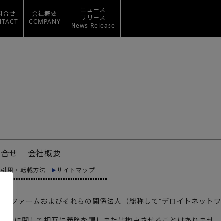
ニュース
問合せ
会社概要
リリース
NTACT
COMPANY
News Release
問合せ
会社概要
料引用・転載方法
サイトマップ
メンバーファームおよびそれらの関係法人（総称して“デロイトネットワ
あり、第三者に関して相互に義務を課しまたは拘束させることはありませ