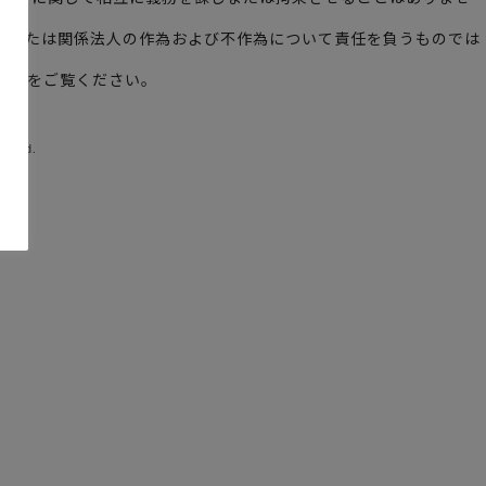
ームまたは関係法人の作為および不作為について責任を負うものでは
out
をご覧ください。
erved.