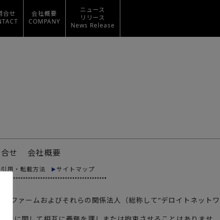
ニュース
問合せ
会社概要
リリース
NTACT
COMPANY
News Release
問合せ
会社概要
料引用・転載方法
サイトマップ
メンバーファームおよびそれらの関係法人（総称して“デロイトネットワ
あり、第三者に関して相互に義務を課しまたは拘束させることはありませ