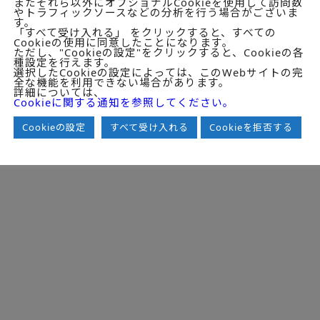
またそれら以外にオプショナルCookieを使用して訪問数
やトラフィックソースなどの分析を行う場合がございま
ん。
す。
、自らの作為および不作為についてのみ責任を負い、互いに他のファ
「すべて受け入れる」 をクリックすると、すべての
ありません。
Cookieの使用に同意したことになります。
ただし、"Cookieの設定"をクリックすると、Cookieの各
トへのサービス提供を行いません。詳細は
www.deloitte.com/jp/ab
種設定を行えます。
選択したCookieの設定によっては、このWebサイトの完
全な機能を利用できない場合があります。
詳細については、
ight (c)2026 Deloitte Tohmatsu MIC Research Institute Co., Ltd. All Rights Res
Cookieに関する通知を参照してください。
Cookieの設定
すべて受け入れる
Cookieを拒否する