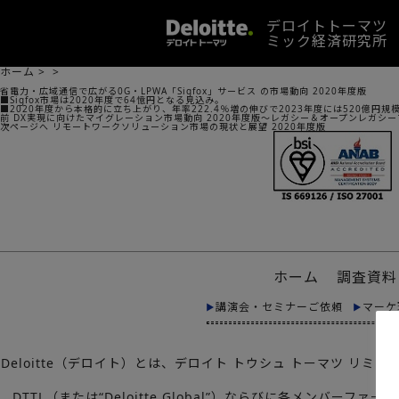
デロイトトーマツ
ミック経済研究所
ホーム
>
>
省電力・広域通信で広がる0G・LPWA「Sigfox」サービス の市場動向 2020年度版
■Sigfox市場は2020年度で64憶円となる見込み。
■2020年度から本格的に立ち上がり、年率222.4％増の伸びで2023年度には520億円規
投
前
前
DX実現に向けたマイグレーション市場動向 2020年度版～レガシー＆オープンレガシ
稿
の
次
次ページへ
リモートワークソリューション市場の現状と展望 2020年度版
ナ
投
の
ビ
稿:
投
ゲ
稿:
ー
シ
ョ
ン
ホーム
調査資料
講演会・セミナーご依頼
マーケ
Deloitte（デロイト）とは、デロイト トウシュ トーマツ 
DTTL（または“Deloitte Global”）ならびに各メ