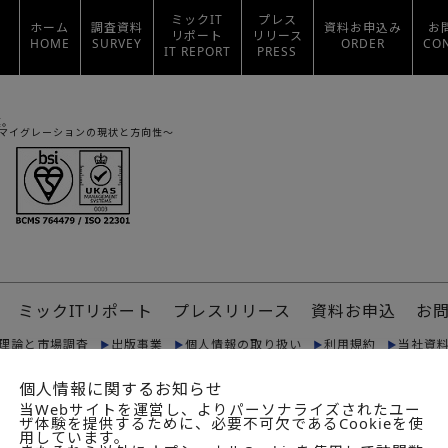
ミックIT
プレス
ホーム
調査資料
資料お申込み
お
リポート
リリース
HOME
SURVEY
ORDER
CO
IT REPORT
PRESS
模。
ーマイグレーションの現状と方向性～
ミックITリポート
プレスリリース
資料お申込
お
理論と市場調査
出版事業
個人情報の取り扱い
利用規約
当社資
個人情報に関するお知らせ
© 2024. 詳細は
利用規定
をご覧ください。
リミテッド（“DTTL”）、そのグローバルネットワーク組織を構成する
当Webサイトを運営し、よりパーソナライズされたユー
ザ体験を提供するために、必要不可欠であるCookieを使
ーク”）のひとつまたは複数を指します。
用しています。
ンバーファームおよび関係法人はそれぞれ法的に独立した別個の組織体で