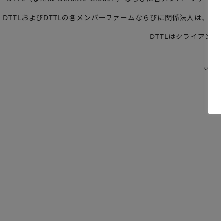
DTTLおよびDTTLの各メンバーファームならびに関係法人は
DTTLはクライアン
copyr