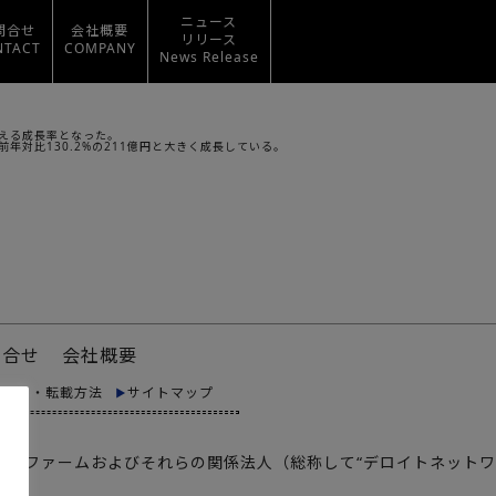
ニュース
問合せ
会社概要
リリース
NTACT
COMPANY
News Release
超える成長率となった。
対比130.2%の211億円と大きく成長している。
問合せ
会社概要
料引用・転載方法
サイトマップ
メンバーファームおよびそれらの関係法人（総称して“デロイトネットワ