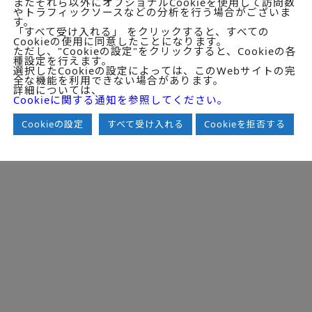
またそれら以外にオプショナルCookieを使用して訪問数
やトラフィックソースなどの分析を行う場合がございま
ん。
す。
、自らの作為および不作為についてのみ責任を負い、互いに他のファ
「すべて受け入れる」 をクリックすると、すべての
ありません。
Cookieの使用に同意したことになります。
ただし、"Cookieの設定"をクリックすると、Cookieの各
トへのサービス提供を行いません。詳細は
www.deloitte.com/jp/ab
種設定を行えます。
選択したCookieの設定によっては、このWebサイトの完
全な機能を利用できない場合があります。
詳細については、
ight (c)2026 Deloitte Tohmatsu MIC Research Institute Co., Ltd. All Rights Res
Cookieに関する通知を参照してください。
Cookieの設定
すべて受け入れる
Cookieを拒否する