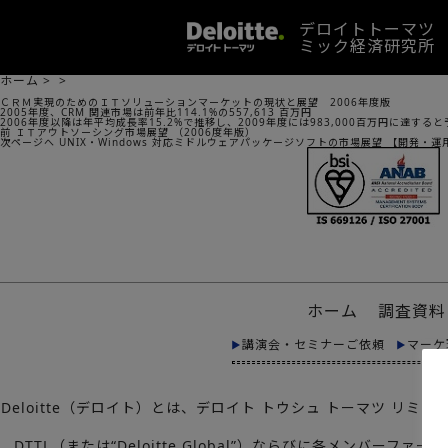
デロイトトーマツ
ミック経済研究所
ホーム
>
>
ＣＲＭ実現のためのＩＴソリューションマーケットの現状と展望 2006年度版
2005年度、CRM 関連市場は前年比114.1%の557,613 百万円
2006年度以降は年平均成長率15.2%で推移し、2009年度には983,000百万円に達すると
投
前
前
ＩＴアウトソーシング市場展望 （2006度年版）
稿
の
次
次ページへ
UNIX・Windows 対応ミドルウェアパッケージソフトの市場展望 【開発・運
ナ
投
の
ビ
稿:
投
ゲ
稿:
ー
シ
ョ
ン
ホーム
調査資料
講演会・セミナーご依頼
マーケ
Deloitte（デロイト）とは、デロイト トウシュ トーマツ 
DTTL（または“Deloitte Global”）ならびに各メ