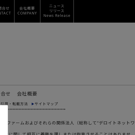
ニュース
問合せ
会社概要
リリース
NTACT
COMPANY
News Release
問合せ
会社概要
料引用・転載方法
サイトマップ
メンバーファームおよびそれらの関係法人（総称して“デロイトネットワ
あり、第三者に関して相互に義務を課しまたは拘束させることはありませ