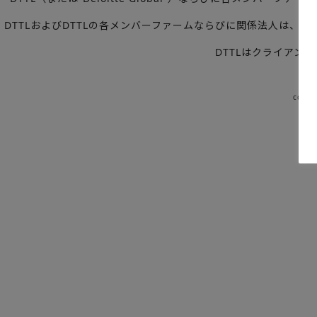
DTTLおよびDTTLの各メンバーファームならびに関係法人は
DTTLはクライアン
copyr