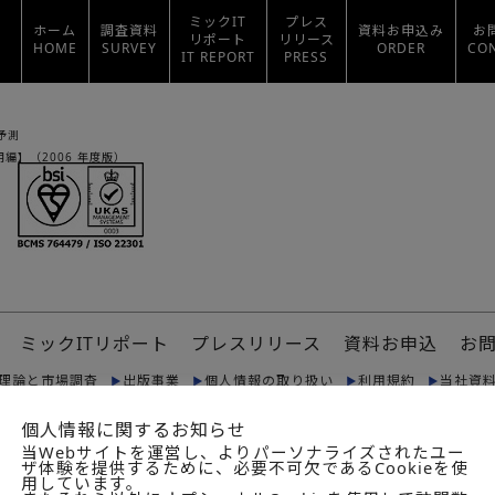
ミックIT
プレス
ホーム
調査資料
資料お申込み
お
リポート
リリース
HOME
SURVEY
ORDER
CO
IT REPORT
PRESS
予測
用編】（2006 年度版）
ミックITリポート
プレスリリース
資料お申込
お
理論と市場調査
出版事業
個人情報の取り扱い
利用規約
当社資
個人情報に関するお知らせ
© 2024. 詳細は
利用規定
をご覧ください。
リミテッド（“DTTL”）、そのグローバルネットワーク組織を構成する
当Webサイトを運営し、よりパーソナライズされたユー
ザ体験を提供するために、必要不可欠であるCookieを使
ーク”）のひとつまたは複数を指します。
用しています。
ンバーファームおよび関係法人はそれぞれ法的に独立した別個の組織体で