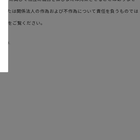
ームまたは関係法人の作為および不作為について責任を負うものでは
out
をご覧ください。
erved.