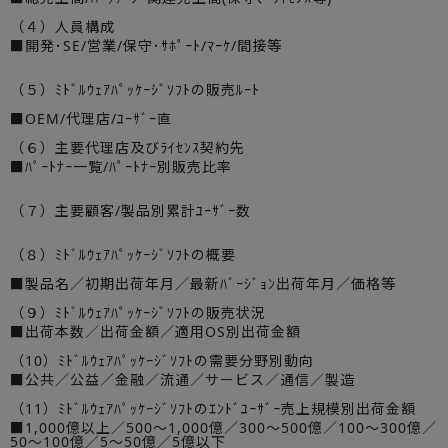
（４）人員構成
■開発･SE/営業/保守･ｻﾎﾟｰﾄ/ﾏｰｹ/間接等
（５）ﾐﾄﾞﾙｳｪｱﾊﾟｯｹｰｼﾞｿﾌﾄの販売ﾙｰﾄ
■OEM/代理店/ﾕｰｻﾞｰ直
（６）主要代理店及びﾗｲｾﾝｽ契約先
■ﾊﾟｰﾄﾅｰ一覧/ﾊﾟｰﾄﾅｰ別販売比率
（７）主要顧客/製品別累計ﾕｰｻﾞｰ数
（８）ﾐﾄﾞﾙｳｪｱﾊﾟｯｹｰｼﾞｿﾌﾄの概要
■製品名／初期出荷年月／最新ﾊﾞｰｼﾞｮﾝ出荷年月／価格等
（９）ﾐﾄﾞﾙｳｪｱﾊﾟｯｹｰｼﾞｿﾌﾄの販売状況
■出荷本数／出荷金額／適用OS別出荷金額
（10）ﾐﾄﾞﾙｳｪｱﾊﾟｯｹｰｼﾞｿﾌﾄの需要分野別動向
■公共／公益／金融／流通／サービス／通信／製造
（11）ﾐﾄﾞﾙｳｪｱﾊﾟｯｹｰｼﾞｿﾌﾄのｴﾝﾄﾞﾕｰｻﾞｰ売上規模別出荷金額
■1,000億以上／500～1,000億／300～500億／100～300億／
50～100億／5～50億／5億以下