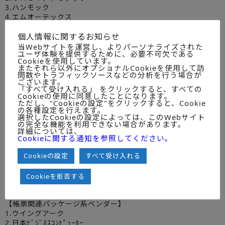
3.ハンモック
4.エムオーテックス
5.ユニアデックス
個人情報に関するお知らせ
6.蒼天
当Webサイトを運営し、よりパーソナライズされた
【ﾊﾞｯｸｱｯﾌﾟ･ｸﾗｽﾀﾘﾝｸﾞパッケージ系ベンダー】
ユーザ体験を提供するために、必要不可欠である
1.シマンテック
Cookieを使用しています。
またそれら以外にオプショナルCookieを使用して訪
2.デル・ソフトウェア
問数やトラフィックソースなどの分析を行う場合が
3.オープンテキスト
ございます。
「すべて受け入れる」 をクリックすると、すべての
4.東芝ソリューション
Cookieの使用に同意したことになります。
5.ｼｰﾃｨｰｼｰ・ｴｽピー
ただし、"Cookieの設定"をクリックすると、Cookie
6.サイオステクノロジー
の各種設定を行えます。
選択したCookieの設定によっては、このWebサイト
7.ラネクシー
の完全な機能を利用できない場合があります。
8.ａｒｃｓｅｒｖｅ Ｊａｐａｎ
詳細については、
9.アクロニス
Cookieに関する通知を参照してください。
10.オートノミー
11.ノベル
Cookieの設定
すべて受け入れる
【ﾊﾞｯｸｱｯﾌﾟｱﾌﾟﾗｲｱﾝｽﾒｰｶｰ】
Cookieを拒否する
1.日本ｸｱﾝﾀﾑｽﾄﾚｰｼﾞ
2.ﾊﾞﾗｸｰﾀﾞﾈｯﾄﾜ-ｸｽ
【帳票関連パッケージ系ベンダー】
1.ウイングアーク
2.日本ﾋﾞｼﾞﾈｽｺﾝﾋﾟｭｰﾀｰ