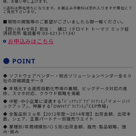
様、お願い申し上げます。
※送料は弊社持ちになります。お振込み手数料は恐れ入りますが貴社にて
ご負担下さいませ。
■現物の閲覧等のご要望がございましたら御一報ください。
【問い合わせ先】担当： 樋口（デロイト トーマツ ミック経
済研究所 電話番号:03-6213-1134）
お申込みはこちら
● POINT
◆ ソフトウェアベンダー・総合ソリューションベンダー全６０
社の詳細調査データ
◆ 本格化する運用自動化市場の展開、ビッグデータ対応の進
捗、スマホ対応、クラウド戦略を掲載
◆ 中堅･中小企業に浸透する｢ﾊﾞｯｸｱｯﾌﾟｱﾌﾟﾗｲｱﾝｽ｣｢イメージバ
ックアップ｣、伸展する｢DWHｱﾌﾟﾗｲｱﾝｽ｣｢CEP市場｣
◆ 全製品別３ヵ年【2012年度～2014年度】出荷金額、出荷本
数、シェア、主要パートナー別販売ウエイト
◆ 業種別/年商規模別/ＯＳ別/出荷金額、販売･製品戦略、強
み･弱み