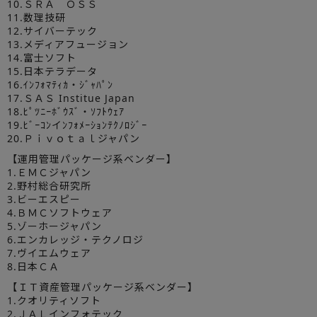
10.ＳＲＡ ＯＳＳ
11.数理技研
12.サイバーテック
13.メディアフュージョン
14.富士ソフト
15.日本テラデータ
16.ｲﾝﾌｫﾏﾃｨｶ・ｼﾞｬﾊﾟﾝ
17.ＳＡＳ Institue Japan
18.ﾋﾟﾂﾆｰﾎﾞｳｽﾞ・ｿﾌﾄｳｪｱ
19.ﾋﾞｰｺﾝイﾝﾌｫﾒｰｼｮﾝﾃｸﾉﾛｼﾞｰ
20.Ｐｉｖｏｔａｌジャパン
【運用管理パッケージ系ベンダー】
1.ＥＭＣジャパン
2.野村総合研究所
3.ビーエスピー
4.ＢＭＣソフトウェア
5.ゾーホージャパン
6.エンカレッジ・テクノロジ
7.ヴイエムウェア
8.日本ＣＡ
【ＩＴ資産管理パッケージ系ベンダー】
1.クオリティソフト
2.ＪＡＬインフォテック