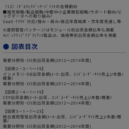
（12）ﾐﾄﾞﾙｳｪｱﾊﾟｯｹｰｼﾞｿﾌﾄの各種動向
■販売戦略/製品戦略/中堅中小企業開拓戦略/サポート動向/ビ
ッグデータへの取り組み/
SaaS･ｸﾗｳﾄﾞ対応/強み・弱み/直近年度結果・次年度見通し等
※運用管理パッケージはモジュール別出荷金額比率も掲載
※ﾊﾞｯｸｱｯﾌﾟｱﾌﾟﾗｲｱﾝｽ製品は、価格帯別出荷金額比率を掲載
● 図表目次
需要分野別･OS別出荷金額(2012～2014年度)
【図表2－3－1～19】
インメモリｰDB出荷金額(ﾒｰｶｰ出荷、ｴﾝﾄﾞﾕｰｻﾞｰｻｲﾄ売上)/本数/
概要/
需要分野別･OS別出荷金額(2012～2014年度)
【図表2－4－1～19】
CEP出荷金額(ﾒｰｶｰ出荷、ｴﾝﾄﾞﾕｰｻﾞｰｻｲﾄ売上)/本数/概要/
需要分野別･OS別出荷金額(2012～2014年度)
【図表3－1－1～23】
統合運用管理出荷金額(ﾒｰｶｰ出荷、ｴﾝﾄﾞﾕｰｻﾞｻｲﾄ売上)/本数/概
要/
需要分野別･OS別出荷金額(2012～2014年度)