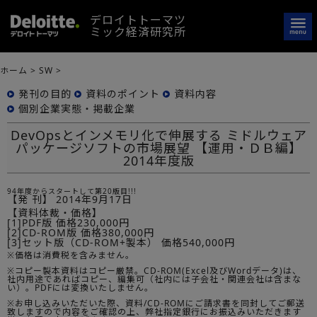
デロイトトーマツ
ミック経済研究所
ホーム
>
SW
>
発刊の目的
資料のポイント
資料内容
個別企業実態・掲載企業
DevOpsとインメモリ化で伸展する ミドルウェア
パッケージソフトの市場展望 【運用・ＤＢ編】
2014年度版
94年度からスタートして第20版目!!!
【発 刊】
2014年9月17日
【資料体裁・価格】
[1]PDF版 価格230,000円
[2]CD-ROM版 価格380,000円
[3]セット版（CD-ROM+製本） 価格540,000円
※価格は消費税を含みません。
※コピー製本資料はコピー厳禁。CD-ROM(Excel及びWordデータ)は、
社内用途であればコピー、編集可（社内には子会社・関連会社は含まな
い）。PDFには変換いたしません。
※お申し込みいただいた際、資料/CD-ROMにご請求書を同封してご郵送
致しますので内容をご確認の上、弊社指定銀行にお振込みいただきます