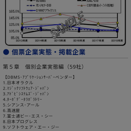
● 個票企業実態・掲載企業
第５章 個別企業実態編（59社）
【DBMS･ｱﾌﾟﾘｹｰｼｮﾝｻｰﾊﾞｰベンダー】
1.日本オラクル
2.ﾏｼﾞｯｸｿﾌﾄｳｪｱ･ｼﾞｬﾊﾟﾝ
3.ｱﾄﾞﾋﾞｼｽﾃﾑｽﾞ･ｼﾞｬﾊﾟﾝ
4.ﾀｰﾎﾞﾃﾞｰﾀﾗﾎﾞﾗﾄﾘｰ
5.シアンス･アール
6.高速屋
7.富士通ビー･エス・シー
8.日本プログレス
9.ソフトウェア・エー・ジー