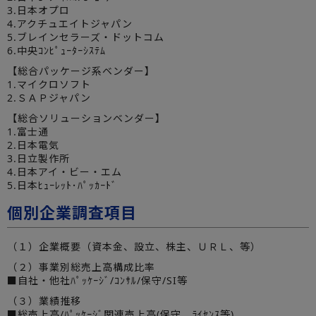
3.日本オプロ
4.アクチュエイトジャパン
5.ブレインセラーズ・ドットコム
6.中央ｺﾝﾋﾟｭｰﾀｰｼｽﾃﾑ
【総合パッケージ系ベンダー】
1.マイクロソフト
2.ＳＡＰジャパン
【総合ソリューションベンダー】
1.富士通
2.日本電気
3.日立製作所
4.日本アイ・ビー・エム
5.日本ﾋｭｰﾚｯﾄ･ﾊﾟｯｶｰﾄﾞ
個別企業調査項目
（１）企業概要（資本金、設立、株主、ＵＲＬ、等）
（２）事業別総売上高構成比率
■自社・他社ﾊﾟｯｹｰｼﾞ/ｺﾝｻﾙ/保守/SI等
（３）業績推移
■総売上高/ﾊﾟｯｹｰｼﾞ関連売上高(保守、ﾗｲｾﾝｽ等)