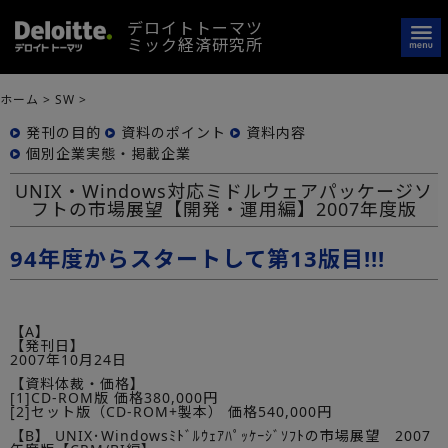
デロイトトーマツ
ミック経済研究所
ホーム
>
SW
>
発刊の目的
資料のポイント
資料内容
個別企業実態・掲載企業
UNIX・Windows対応ミドルウェアパッケージソ
フトの市場展望【開発・運用編】2007年度版
94年度からスタートして第13版目!!!
【A】
【発刊日】
2007年10月24日
【資料体裁・価格】
[1]CD-ROM版 価格380,000円
[2]セット版（CD-ROM+製本） 価格540,000円
【B】 UNIX･Windowsﾐﾄﾞﾙｳｪｱﾊﾟｯｹｰｼﾞｿﾌﾄの市場展望 2007