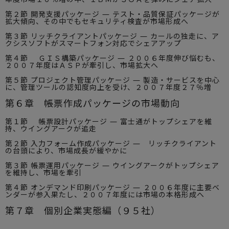
第２節 開発支援パッケージ — テスト・品質保証パッケージが
拡大傾向、その中でもセキュリティ検査が市場形成へ
第３節 リッチクライアントパッケージ — カールの独走に、ア
クシスソフトがスマートフォン対応でシェアアップ
第４節 ＧＩＳ構築パッケージ — ２００６年度伸び悩むも、
２００７年度はＡＳＰが牽引し、市場拡大へ
第５節 プロジェクト管理パッケージ — 製造・サービスを中心
に、管理ツールの認知度向上を受け、２００７年度２７％増
第６章 帳票作成パッケージの市場動向
第１節 帳票設計パッケージ — 富士通がトップシェアを維
持、ウイングアークが追走
第２節 入力フォーム作成パッケージ — リッチクライアント
の台頭により、市場成長が緩やかに
第３節 帳票運用パッケージ — ウイングアークがトップシェア
を維持し、市場を牽引
第４節 オンデマンド印刷パッケージ — ２００６年度に主要ベ
ンダーが参入果たし、２００７年度には市場の本格形成へ
第７章 個別企業実態編（９５社）