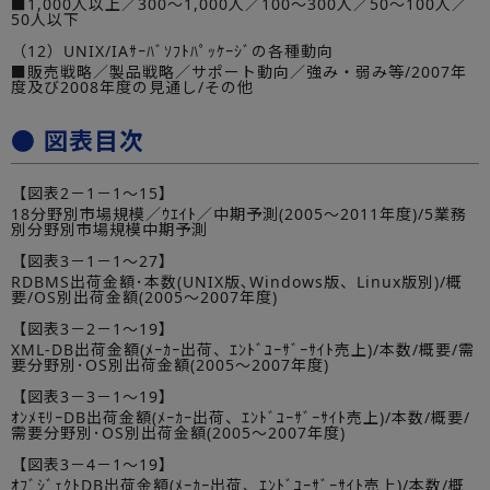
■1,000人以上／300～1,000人／100～300人／50～100人／
50人以下
（12）UNIX/IAｻｰﾊﾞｿﾌﾄﾊﾟｯｹｰｼﾞの各種動向
■販売戦略／製品戦略／サポート動向／強み・弱み等/2007年
度及び2008年度の見通し/その他
● 図表目次
【図表2－1－1～15】
18分野別市場規模／ｳｴｲﾄ／中期予測(2005～2011年度)/5業務
別分野別市場規模中期予測
【図表3－1－1～27】
RDBMS出荷金額･本数(UNIX版､Windows版、Linux版別)/概
要/OS別出荷金額(2005～2007年度)
【図表3－2－1～19】
XML-DB出荷金額(ﾒｰｶｰ出荷、ｴﾝﾄﾞﾕｰｻﾞｰｻｲﾄ売上)/本数/概要/需
要分野別･OS別出荷金額(2005～2007年度)
【図表3－3－1～19】
ｵﾝﾒﾓﾘｰDB出荷金額(ﾒｰｶｰ出荷、ｴﾝﾄﾞﾕｰｻﾞｰｻｲﾄ売上)/本数/概要/
需要分野別･OS別出荷金額(2005～2007年度)
【図表3－4－1～19】
ｵﾌﾞｼﾞｪｸﾄDB出荷金額(ﾒｰｶｰ出荷、ｴﾝﾄﾞﾕｰｻﾞｰｻｲﾄ売上)/本数/概