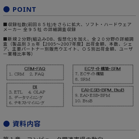
● POINT
■収録社数(前回８５社)をさらに拡大、ソフト・ハードウェア
メーカー 全９５社 の詳細調査収録
■新規２分野(組込みDB、仮想化)を加え、全２０分野の詳細調
査（製品別３ヵ年【2005～2007年度】出荷金額、本数、シェ
ア、主要パートナー別販売ウエイト、ＯＳ別出荷金額、ユーザ
ー業種比率等）
● 資料内容