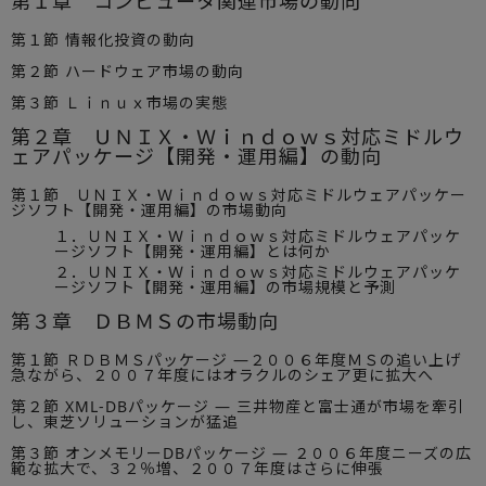
第１章 コンピュータ関連市場の動向
第１節 情報化投資の動向
第２節 ハードウェア市場の動向
第３節 Ｌｉｎｕｘ市場の実態
第２章 ＵＮＩＸ・Ｗｉｎｄｏｗｓ対応ミドルウ
ェアパッケージ【開発・運用編】の動向
第１節 ＵＮＩＸ・Ｗｉｎｄｏｗｓ対応ミドルウェアパッケー
ジソフト【開発・運用編】の市場動向
１．ＵＮＩＸ・Ｗｉｎｄｏｗｓ対応ミドルウェアパッケ
ージソフト【開発・運用編】とは何か
２．ＵＮＩＸ・Ｗｉｎｄｏｗｓ対応ミドルウェアパッケ
ージソフト【開発・運用編】の市場規模と予測
第３章 ＤＢＭＳの市場動向
第１節 ＲＤＢＭＳパッケージ —２００６年度ＭＳの追い上げ
急ながら、２００７年度にはオラクルのシェア更に拡大へ
第２節 XML-DBパッケージ — 三井物産と富士通が市場を牽引
し、東芝ソリューションが猛追
第３節 オンメモリーDBパッケージ — ２００６年度ニーズの広
範な拡大で、３２％増、２００７年度はさらに伸張