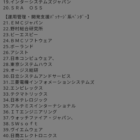
19.インターシステムズジャパン
20.ＳＲＡ ＯＳＳ
【運用管理・開発支援ﾊﾟｯｹｰｼﾞ系ﾍﾞﾝﾀﾞｰ】
21.ＥＭＣジャパン
22.野村総合研究所
23.ビーエスピー
24.ＢＭＣソフトウェア
25.ボーランド
26.アシスト
27.日本コンピュウェア、
28.東京システムハウス
29.オージス総研
30.日立システムアンドサービス
31.三菱電機インフォメーションシステムズ
32.エンピレックス
33.テクマトリックス
34.日本テレロジック
35.アルテミスインターナショナル
36.ＩＴエンジニアリング
37.ウォッチファイア・ジャパン、
38.ＳＷｓｏｆｔ
39.ヴイエムウェア
40.日商エレクトロニクス