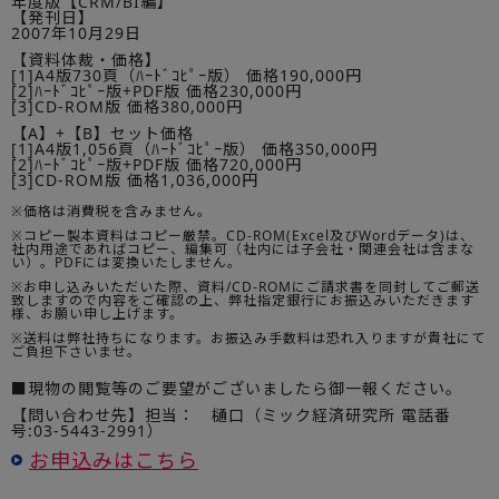
年度版【CRM/BI編】
【発刊日】
2007年10月29日
【資料体裁・価格】
[1]A4版730頁（ﾊｰﾄﾞｺﾋﾟｰ版） 価格190,000円
[2]ﾊｰﾄﾞｺﾋﾟｰ版+PDF版 価格230,000円
[3]CD-ROM版 価格380,000円
【A】+【B】セット価格
[1]A4版1,056頁（ﾊｰﾄﾞｺﾋﾟｰ版） 価格350,000円
[2]ﾊｰﾄﾞｺﾋﾟｰ版+PDF版 価格720,000円
[3]CD-ROM版 価格1,036,000円
※価格は消費税を含みません。
※コピー製本資料はコピー厳禁。CD-ROM(Excel及びWordデータ)は、
社内用途であればコピー、編集可（社内には子会社・関連会社は含まな
い）。PDFには変換いたしません。
※お申し込みいただいた際、資料/CD-ROMにご請求書を同封してご郵送
致しますので内容をご確認の上、弊社指定銀行にお振込みいただきます
様、お願い申し上げます。
※送料は弊社持ちになります。お振込み手数料は恐れ入りますが貴社にて
ご負担下さいませ。
■現物の閲覧等のご要望がございましたら御一報ください。
【問い合わせ先】担当： 樋口（ミック経済研究所 電話番
号:03-5443-2991）
お申込みはこちら