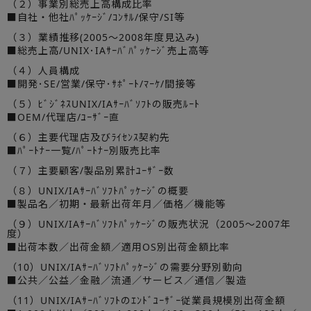
（２）事業別総売上高構成比率
■自社・他社ﾊﾟｯｹｰｼﾞ/ｺﾝｻﾙ/保守/SI等
（３）業績推移(2005～2008年度見込み)
■総売上高/UNIX･IAｻｰﾊﾞﾊﾟｯｹｰｼﾞ売上高等
（４）人員構成
■開発･SE/営業/保守･ｻﾎﾟｰﾄ/ﾏｰｹ/間接等
（５）ﾋﾞｼﾞﾈｽUNIX/IAｻｰﾊﾞｿﾌﾄの販売ﾙｰﾄ
■OEM/代理店/ﾕｰｻﾞｰ直
（６）主要代理店及びﾗｲｾﾝｽ契約先
■ﾊﾟｰﾄﾅｰ一覧/ﾊﾟｰﾄﾅｰ別販売比率
（７）主要顧客/製品別累計ﾕｰｻﾞｰ数
（８）UNIX/IAｻｰﾊﾞｿﾌﾄﾊﾟｯｹｰｼﾞの概要
■製品名／初期・最新出荷年月／価格／機能等
（９）UNIX/IAｻｰﾊﾞｿﾌﾄﾊﾟｯｹｰｼﾞの販売状況（2005～2007年
度）
■出荷本数／出荷金額／適用OS別出荷金額比率
（10）UNIX/IAｻｰﾊﾞｿﾌﾄﾊﾟｯｹｰｼﾞの需要分野別動向
■公共／公益／金融／流通／サービス／通信／製造
（11）UNIX/IAｻｰﾊﾞｿﾌﾄのｴﾝﾄﾞﾕｰｻﾞｰ従業員規模別出荷金額