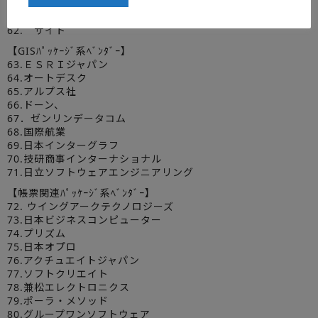
60.メディア情報開発
61.ユニファイジャパン
62. サイト
【GISﾊﾟｯｹｰｼﾞ系ﾍﾞﾝﾀﾞｰ】
63.ＥＳＲＩジャパン
64.オートデスク
65.アルプス社
66.ドーン、
67．ゼンリンデータコム
68.国際航業
69.日本インターグラフ
70.技研商事インターナショナル
71.日立ソフトウェアエンジニアリング
【帳票関連ﾊﾟｯｹｰｼﾞ系ﾍﾞﾝﾀﾞｰ】
72. ウイングアークテクノロジーズ
73.日本ビジネスコンピューター
74.プリズム
75.日本オプロ
76.アクチュエイトジャパン
77.ソフトクリエイト
78.兼松エレクトロニクス
79.ポーラ・メソッド
80.グループワンソフトウェア