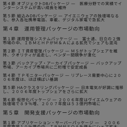
第４節 オブジェクトDBパッケージ — 医療分野での実績でイ
ンターシステムが高い成長を維持
第５節 組込みDBパッケージ — アイエニウェアの独壇場なる
も、参入各社携帯電話、車載、デジタル家電で急拡大
第４章 運用管理パッケージの市場動向
第１節 運用管理システムパッケージ — 富士通、日立の２強
市場の中、ＩＢＭとＨＰがＭ＆Ａによる拡充でシェアも混沌
第２節 ＩＴ資産管理パッケージ — ＭＳがトップシェアを維
持、クオリティが追走し、ベンダー間競争が激化
第３節 バックアップ・アーカイブパッケージ — バックアップ
市場、アーカイブ市場共に二桁増で安定成長
第４節 ＴＰモニターパッケージ — リプレース需要中心に２０
０６年度は、ほぼ横ばい基調
第５節 HAクラスタリングパッケージ — 日本電気が好調に推移
し、２００６年度トップシェアをさらに拡大
第６節 仮想化パッケージ — ２００６年度はヴイエムウェアの
独壇場で８９％増、２００７年度は５３億円市場に
第５章 開発支援パッケージの市場動向
第１節 アプリケーション・サーバーパッケージ — ２００６
年度市場１０％増の中、ＩＢＭがＳＯＡを弾みにシェア拡大