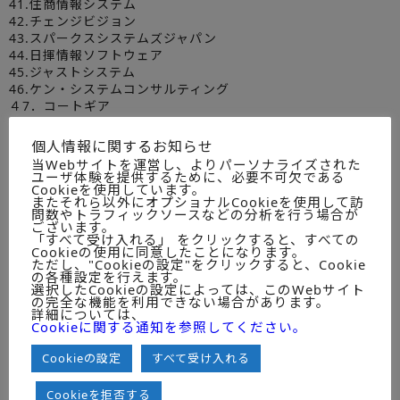
41.住商情報システム
42.チェンジビジョン
43.スパークスシステムズジャパン
44.日揮情報ソフトウェア
45.ジャストシステム
46.ケン・システムコンサルティング
４7．コートギア
【IT資産管理ﾊﾟｯｹｰｼﾞ系ﾍﾞﾝﾀﾞｰ】
個人情報に関するお知らせ
48.クオリティ
当Webサイトを運営し、よりパーソナライズされた
49. ＪＡＬインフォテック
ユーザ体験を提供するために、必要不可欠である
50.ハンモック
Cookieを使用しています。
またそれら以外にオプショナルCookieを使用して訪
【ｽﾄﾚｰｼﾞ管理・ﾊﾞｯｸｱｯﾌﾟ･ｸﾗｽﾀﾘﾝｸﾞﾊﾟｯｹｰｼﾞ系ﾍﾞﾝﾀﾞｰ】
問数やトラフィックソースなどの分析を行う場合が
51.シマンテック
ございます。
「すべて受け入れる」 をクリックすると、すべての
52.バックボーン・ソフトウエア
Cookieの使用に同意したことになります。
53.オープンテキスト
ただし、"Cookieの設定"をクリックすると、Cookie
54.東芝ソリューション
の各種設定を行えます。
選択したCookieの設定によっては、このWebサイト
55.シーティーシー・エスピー
の完全な機能を利用できない場合があります。
56.サイオステクノロジー
詳細については、
Cookieに関する通知を参照してください。
【ﾘｯﾁｸﾗｲｱﾝﾄﾊﾟｯｹｰｼﾞ系ﾍﾞﾝﾀﾞｰ】
57.アクシスソフト
Cookieの設定
すべて受け入れる
58.カール
59.ブレインセラーズ・ドットコム
Cookieを拒否する