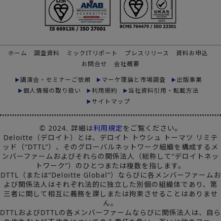
ホーム
調査資料
ミックITリポート
プレスリリース
資料お申込
お問合せ
会社概要
講演会・セミナーご依頼
マーケ理論と市場調査
出版事業
個人情報の取り扱い
利用規約
当社資料引用・転載方法
サイトマップ
© 2024. 詳細は
利用規定
をご覧ください。
Deloitte（デロイト）とは、デロイト トウシュ トーマツ リミテ
ッド（“DTTL”）、そのグローバルネットワーク組織を構成するメ
ンバーファームおよびそれらの関係法人（総称して“デロイトネッ
トワーク”）のひとつまたは複数を指します。
DTTL（または“Deloitte Global”）ならびに各メンバーファームお
よび関係法人はそれぞれ法的に独立した別個の組織体であり、第
三者に関して相互に義務を課しまたは拘束させることはありませ
ん。
DTTLおよびDTTLの各メンバーファームならびに関係法人は、自ら