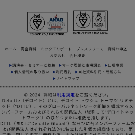
ホーム
調査資料
ミックITリポート
プレスリリース
資料お申込
お問合せ
会社概要
講演会・セミナーご依頼
マーケ理論と市場調査
出版事業
個人情報の取り扱い
利用規約
当社資料引用・転載方法
サイトマップ
© 2024. 詳細は
利用規定
をご覧ください。
Deloitte（デロイト）とは、デロイト トウシュ トーマツ リミテ
ッド（“DTTL”）、そのグローバルネットワーク組織を構成するメ
ンバーファームおよびそれらの関係法人（総称して“デロイトネッ
トワーク”）のひとつまたは複数を指します。
DTTL（または“Deloitte Global”）ならびに各メンバーファームお
よび関係法人はそれぞれ法的に独立した別個の組織体であり、第
三者に関して相互に義務を課しまたは拘束させることはありませ