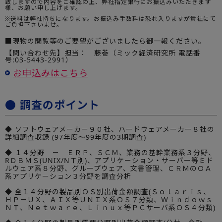
致しますので内容をご確認の上、弊社指定銀行にお振込みいただきます
様、お願い申し上げます。
※送料は弊社持ちになります。お振込み手数料は恐れ入りますが貴社にて
ご負担下さいませ。
■現物の閲覧等のご要望がございましたら御一報ください。
【問い合わせ先】担当： 藤巻（ミック経済研究所 電話番
号:03-5443-2991）
お申込みはこちら
● 調査のポイント
◆ ソフトウェアメーカー９０社、ハードウェアメーカー８社の
詳細調査収録 (97年度～99年度の3期調査)
◆ １４分野 － ＥＲＰ、ＳＣＭ、業務の基幹業務系３分野、
RＤＢＭＳ(UNIX/NＴ別)、アプリケーション・サーバー等ミド
ルウェア系８分野、グループウェア、文書管理、ＣＲＭのＯＡ
系アプリケーション３分野を調査分析
◆ 全１４分野の製品別ＯＳ別出荷金額調査(Ｓｏｌａｒｉｓ、
ＨＰ－ＵＸ、ＡＩＸ等ＵＮＩＸ系ＯＳ７分類、Ｗｉｎｄｏｗｓ
ＮＴ、Ｎｅｔｗａｒｅ、Ｌｉｎｕｘ等ＰＣサーバ系ＯＳ４分類)