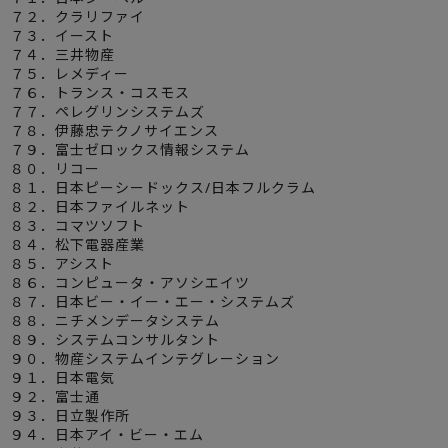
７２．クラリファイ
７３．イースト
７４．三井物産
７５．レメディー
７６．トランス・コスモス
７７．ペレグリンシステムズ
７８．伊藤忠テクノサイエンス
７９．富士ゼロックス情報システム
８０．リコー
８１．日本ピーシードックス/日本フルクラム
８２．日本ファイルネット
８３．コマツソフト
８４．松下電器産業
８５．アシスト
８６．コンピュータ・アソシエイツ
８７．日本ビー・イー・エー・システムズ
８８．ニチメンデータシステム
８９．システムコンサルタント
９０．物産システムインテグレーション
９１．日本電気
９２．富士通
９３．日立製作所
９４．日本アイ・ビー・エム