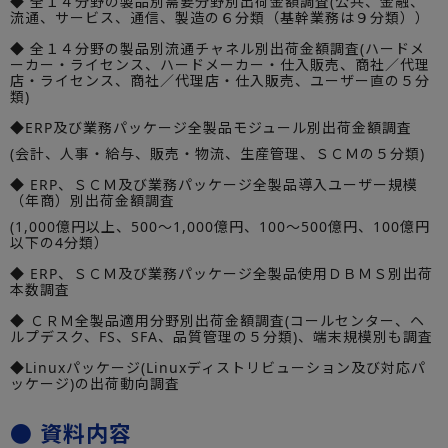
◆ 全１４分野の製品別需要分野別出荷金額調査(公共、金融、
流通、サービス、通信、製造の６分類（基幹業務は９分類））
◆ 全１４分野の製品別流通チャネル別出荷金額調査(ハードメ
ーカー・ライセンス、ハードメーカー・仕入販売、商社／代理
店・ライセンス、商社／代理店・仕入販売、ユーザー直の５分
類)
◆ERP及び業務パッケージ全製品モジュール別出荷金額調査
(会計、人事・給与、販売・物流、生産管理、ＳＣＭの５分類)
◆ ERP、ＳＣＭ及び業務パッケージ全製品導入ユーザー規模
（年商）別出荷金額調査
(1,000億円以上、500～1,000億円、100～500億円、100億円
以下の4分類）
◆ ERP、ＳＣＭ及び業務パッケージ全製品使用ＤＢＭＳ別出荷
本数調査
◆ ＣＲＭ全製品適用分野別出荷金額調査(コールセンター、ヘ
ルプデスク、FS、SFA、品質管理の５分類)、端末規模別も調査
◆Linuxパッケージ(Linuxディストリビューション及び対応パ
ッケージ)の出荷動向調査
● 資料内容