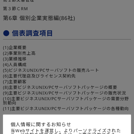
第３節ＣRM
第6章 個別企業実態編(86社)
● 個表調査項目
(1)企業概要
(2)事業別売上高
(3)業績推移
(4)人員構成
(5)ビジネスUNIX/PCサーバソフトの販売ルート
(6)主要代理店及びライセンス契約先
(7)主要顧客
(8)主要ビジネスUNIX/PCサーバソフトパッケージの概要
(9)主要ビジネスUNIX/PCサーバソフトパッケージの販売状況
(10)主要ビジネスUNIX/PCサーバソフトパッケージの需要分野
別動向
(11)主要ビジネスUNIX/PCサーバソフトパッケージの各種動向
● 調査収録企業名
個人情報に関するお知らせ
当Webサイトを運営し、よりパーソナライズされた