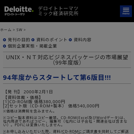
デロイトトーマツ
ミック経済研究所
ホーム
>
SW
>
発刊の目的
資料のポイント
資料内容
個別企業実態・掲載企業
UNIX・ＮＴ対応ビジネスパッケージの市場展望
（99年度版）
94年度からスタートして第6版目!!!
【発 刊】
2000年2月1日
【資料体裁・価格】
[1]CD-ROM版 価格380,000円
[2]セット版（CD-ROM+製本） 価格540,000円
※価格は消費税を含みません。
※コピー製本資料はコピー厳禁。CD-ROM(Excel及びWordデータ)は、
社内用途であればコピー、編集可（社内には子会社・関連会社は含まな
い）。PDFには変換いたしません。
※お申し込みいただいた際、資料/CD-ROMにご請求書を同封してご郵送