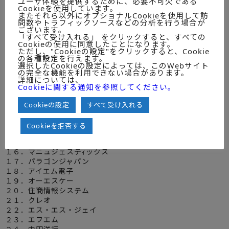
ユーザ体験を提供するために、必要不可欠である
１．ＳＡＰジャパン
Cookieを使用しています。
またそれら以外にオプショナルCookieを使用して訪
２．バーンジャパン
問数やトラフィックソースなどの分析を行う場合が
３．ＳＳＡジャパン
ございます。
４．サイミックス・ジャパン
「すべて受け入れる」 をクリックすると、すべての
Cookieの使用に同意したことになります。
５．システムプラザ
ただし、"Cookieの設定"をクリックすると、Cookie
６．ＮＴＴデータ
の各種設定を行えます。
７．日本ＪＤエドワーズ
選択したCookieの設定によっては、このWebサイト
の完全な機能を利用できない場合があります。
８．ピープルソフトジャパン
詳細については、
９．ＩＦＳジャパン
Cookieに関する通知を参照してください。
１０．キュー・エー・ディー・ジャパン
１１．グロービアインターナショナル
Cookieの設定
すべて受け入れる
１２．新日本製鐵
１３．ビーエスエス
Cookieを拒否する
１４．インテンシア
１５．ｉ２テクノロジーズ・ジャパン
１６．マニュジェステｨックス
１７．パラゴンジャパン
１８．アイエム電子
１９．オーエスケー
２０．住商情報システム
２１．クレオ
２２．エス・エス・ジェイ
２３．エフエム