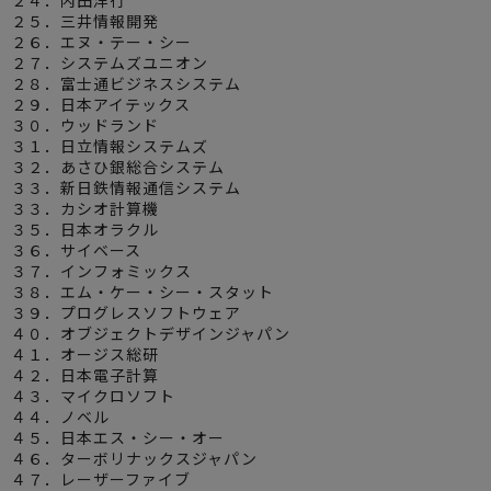
２４．内田洋行
２５．三井情報開発
２６．エヌ・テー・シー
２７．システムズユニオン
２８．富士通ビジネスシステム
２９．日本アイテックス
３０．ウッドランド
３１．日立情報システムズ
３２．あさひ銀総合システム
３３．新日鉄情報通信システム
３３．カシオ計算機
３５．日本オラクル
３６．サイベース
３７．インフォミックス
３８．エム・ケー・シー・スタット
３９．プログレスソフトウェア
４０．オブジェクトデザインジャパン
４１．オージス総研
４２．日本電子計算
４３．マイクロソフト
４４．ノベル
４５．日本エス・シー・オー
４６．ターボリナックスジャパン
４７．レーザーファイブ