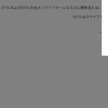
DTTLおよびDTTLの各メンバーファームならびに関係法人は
DTTLはクライアン
copyr