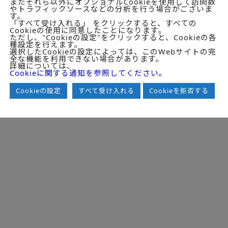
またそれら以外にオプショナルCookieを使用して訪問数
ん。
やトラフィックソースなどの分析を行う場合がございま
す。
、自らの作為および不作為についてのみ責任を負い、互いに他のファ
「すべて受け入れる」 をクリックすると、すべての
ありません。
Cookieの使用に同意したことになります。
トへのサービス提供を行いません。詳細は
www.deloitte.com/jp/ab
ただし、"Cookieの設定"をクリックすると、Cookieの各
種設定を行えます。
選択したCookieの設定によっては、このWebサイトの完
全な機能を利用できない場合があります。
詳細については、
ight (c)2026 Deloitte Tohmatsu MIC Research Institute Co., Ltd. All Rights Res
Cookieに関する通知を参照してください。
Cookieの設定
すべて受け入れる
Cookieを拒否する