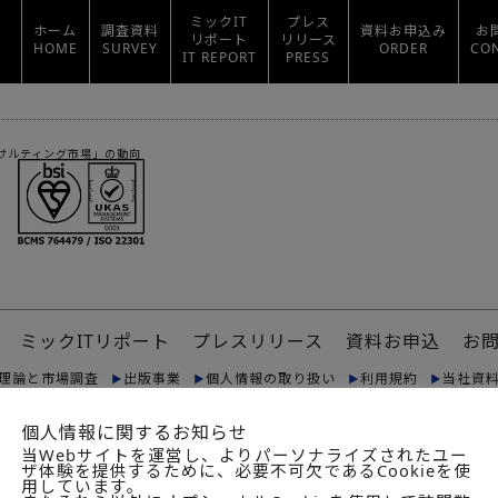
ミックIT
プレス
ホーム
調査資料
資料お申込み
お
リポート
リリース
HOME
SURVEY
ORDER
CO
IT REPORT
PRESS
コンサルティング市場」の動向
ミックITリポート
プレスリリース
資料お申込
お
理論と市場調査
出版事業
個人情報の取り扱い
利用規約
当社資
© 2024. 詳細は
利用規定
をご覧ください。
個人情報に関するお知らせ
リミテッド（“DTTL”）、そのグローバルネットワーク組織を構成する
当Webサイトを運営し、よりパーソナライズされたユー
ザ体験を提供するために、必要不可欠であるCookieを使
ーク”）のひとつまたは複数を指します。
用しています。
ンバーファームおよび関係法人はそれぞれ法的に独立した別個の組織体で