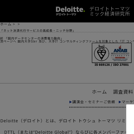
デロイトトーマツ
ミック経済研究所
ホーム
>
>
「ネット決済代行サービスの高成長・ニッチ分野」
投
前
前
「国内データセンターの消費電力動向」
稿
の
次
次ページへ
国内大手SIer 及び、大手IT コンサルティングファームを対象とした「IT 
ナ
投
の
ビ
稿:
投
ゲ
稿:
ー
シ
ョ
ン
ホーム
調査資料
講演会・セミナーご依頼
マーケ
Deloitte（デロイト）とは、デロイト トウシュ トーマツ 
DTTL（または“Deloitte Global”）ならびに各メ