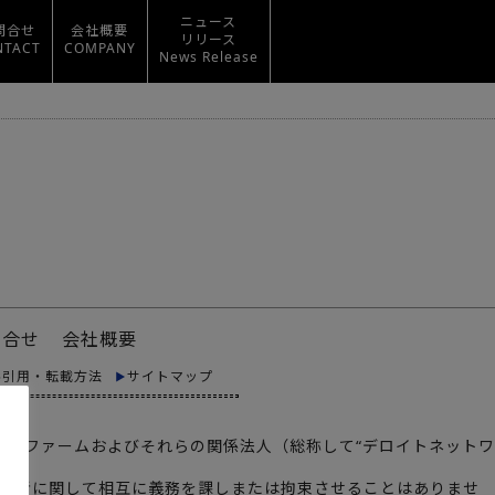
ニュース
問合せ
会社概要
リリース
NTACT
COMPANY
News Release
問合せ
会社概要
料引用・転載方法
サイトマップ
メンバーファームおよびそれらの関係法人（総称して“デロイトネットワ
あり、第三者に関して相互に義務を課しまたは拘束させることはありませ