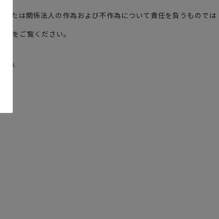
ームまたは関係法人の作為および不作為について責任を負うものでは
out
をご覧ください。
erved.