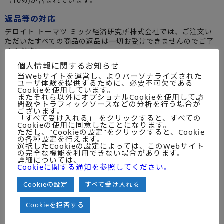
（10%)が含まれています。
返品等の対応
デロイト トーマツ ミック経済研究所株式会社では、ご注文い
ただいたすべての商品の返品は一切お受けできませんのでご了
承ください。
個人情報に関するお知らせ
商品引渡時期
当Webサイトを運営し、よりパーソナライズされた
お客様が商品の注文を確定してから、デロイト トーマツ ミッ
ユーザ体験を提供するために、必要不可欠である
Cookieを使用しています。
ク経済研究所株式会社が商品を発送するまでに要する日数（通
またそれら以外にオプショナルCookieを使用して訪
常１営業日）に、配送にかかる日数（通常１～２営業日）を加
問数やトラフィックソースなどの分析を行う場合が
えた期間が、商品がお客様のお手元に到着するまでの日数、す
ございます。
「すべて受け入れる」 をクリックすると、すべての
なわち商品の引渡時期となります。 ただし、お取引が初めての
Cookieの使用に同意したことになります。
場合、入金確認の後商品の配送となる場合もございますので、
ただし、"Cookieの設定"をクリックすると、Cookie
の各種設定を行えます。
ご了承ください。 また、外国向け商品、つまり海外企業様から
選択したCookieの設定によっては、このWebサイト
のご注文については、すべて入金確認後商品の配送手続きをい
の完全な機能を利用できない場合があります。
たします。その際の引渡し時期については、地域ごとに異なり
詳細については、
Cookieに関する通知を参照してください。
ますので、その都度ご相談ください。
Cookieの設定
すべて受け入れる
支払い方法
国内再販制度対象商品を除くすべての商品に関する支払いは、
Cookieを拒否する
当社指定銀行への振込みとさせていただきます。
国内再販制度対象商品の場合でも、当社へ直接お申し込みの場