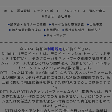
ホーム
調査資料
ミックITリポート
プレスリリース
資料お申込
お問合せ
会社概要
講演会・セミナーご依頼
マーケ理論と市場調査
出版事業
個人情報の取り扱い
利用規約
当社資料引用・転載方法
サイトマップ
© 2024. 詳細は
利用規定
をご覧ください。
Deloitte（デロイト）とは、デロイト トウシュ トーマツ リミテ
ッド（“DTTL”）、そのグローバルネットワーク組織を構成するメ
ンバーファームおよびそれらの関係法人（総称して“デロイトネッ
トワーク”）のひとつまたは複数を指します。
DTTL（または“Deloitte Global”）ならびに各メンバーファームお
よび関係法人はそれぞれ法的に独立した別個の組織体であり、第
三者に関して相互に義務を課しまたは拘束させることはありませ
ん。
DTTLおよびDTTLの各メンバーファームならびに関係法人は、自ら
の作為および不作為についてのみ責任を負い、互いに他のファー
ムまたは関係法人の作為および不作為について責任を負うもので
はありません。
DTTLはクライアントへのサービス提供を行いません。詳細は