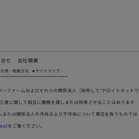
問合せ
会社概要
料引用・転載方法
サイトマップ
メンバーファームおよびそれらの関係法人（総称して“デロイトネットワ
あり、第三者に関して相互に義務を課しまたは拘束させることはありませ
ームまたは関係法人の作為および不作為について責任を負うものでは
out
をご覧ください。