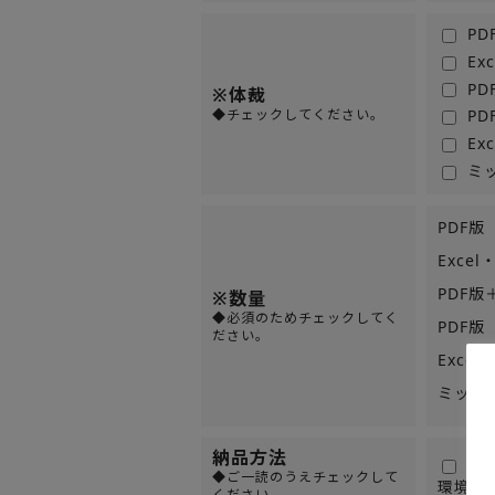
PD
Ex
PD
※体裁
◆チェックしてください。
P
Ex
ミッ
PDF版
Exce
PDF版
※数量
◆必須のためチェックしてく
PDF
ださい。
Exce
ミックI
納品方法
Z
◆ご一読のうえチェックして
環境の
ください。