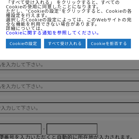
「すべて受け入れる」 をクリックすると、すべての
Cookieの使用に同意したことになります。
ただし、"Cookieの設定"をクリックすると、Cookieの各
電子ファイルを分割して送信するケースが出ることをご了承くだ
種設定を行えます。
の場合のみ分割後の結合は仕様上不可となりますので、あらかじ
選択したCookieの設定によっては、このWebサイトの完
全な機能を利用できない場合があります。
詳細については、
Cookieに関する通知を参照してください。
Cookieの設定
すべて受け入れる
Cookieを拒否する
-
便番号を入力いただくと自動的に所在地が入力されます。