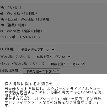
F版（1U利用）
cel・Word版（1U利用）
F版＋Excel・Word版（1U利用）
DF版（複数U利用）
cel・Word版（複数U利用）
クITリポートMONTHLY
（1U利用）
l・Word版（1U利用）
＋Excel・Word版（1U利用）
版（複数U利用）
l・Word版（複数U利用）
個人情報に関するお知らせ
TリポートMONTHLY
当Webサイトを運営し、よりパーソナライズされたユー
ザ体験を提供するために、必要不可欠であるCookieを使
用しています。
またそれら以外にオプショナルCookieを使用して訪問数
IPファイルもしくはダウンロードリンクで納品させていただきます
やトラフィックソースなどの分析を行う場合がございま
す。
場合は、備考欄に「圧縮ファイル受信不可」とご記載ください。