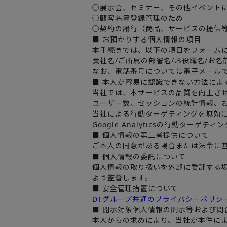
○展示会、セミナー、その他イベント
○顧客名簿登録管理のため
○契約の履行（商品、サービスの提供
■ お預かりする個人情報の項目
本手続きでは、以下の項目をフォーム
貴社名/ご所属の部署名/お役職名/お名前
なお、電話番号については電子メール
■ 本人が容易に認識できない方法によ
当社では、本サービスの品質を向上させる目的で
ユーザー数、セッションの統計情報、
当社による行動ターゲティングを無効
Google Analyticsの行動ターゲ
■ 個人情報の第三者提供について
ご本人の同意がある場合または法令に
■ 個人情報の委託について
個人情報の取り扱いを外部に委託する
よう監督します。
■ 安全管理措置について
DTグループ共通のプライバシーポリシ
■ 開示対象個人情報の開示等および問
本人からの求めにより、当社が本件に