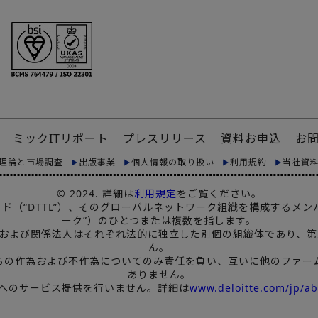
ミックITリポート
プレスリリース
資料お申込
お
理論と市場調査
出版事業
個人情報の取り扱い
利用規約
当社資
© 2024. 詳細は
利用規定
をご覧ください。
リミテッド（“DTTL”）、そのグローバルネットワーク組織を構成する
ーク”）のひとつまたは複数を指します。
ンバーファームおよび関係法人はそれぞれ法的に独立した別個の組織体で
ん。
、自らの作為および不作為についてのみ責任を負い、互いに他のファ
ありません。
トへのサービス提供を行いません。詳細は
www.deloitte.com/jp/ab