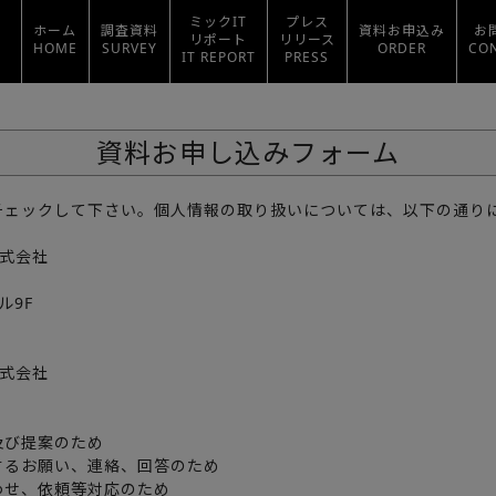
ミックIT
プレス
ホーム
調査資料
資料お申込み
お
リポート
リリース
HOME
SURVEY
ORDER
CO
IT REPORT
PRESS
資料お申し込みフォーム
チェックして下さい。個人情報の取り扱いについては、以下の通り
株式会社
ル9F
株式会社
及び提案のため
するお願い、連絡、回答のため
わせ、依頼等対応のため