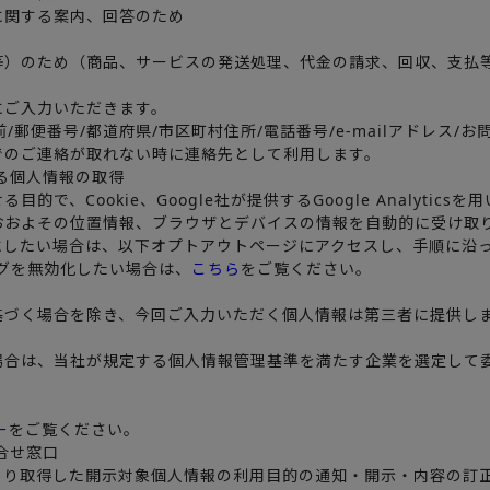
に関する案内、回答のため
等）のため（商品、サービスの発送処理、代金の請求、回収、支払
にご入力いただきます。
/郵便番号/都道府県/市区町村住所/電話番号/e-mailアドレス/
でのご連絡が取れない時に連絡先として利用します。
る個人情報の取得
、Cookie、Google社が提供するGoogle Analyticsを
おおよその位置情報、ブラウザとデバイスの情報を自動的に受け取
にしたい場合は、以下オプトアウトページにアクセスし、手順に沿
ティングを無効化したい場合は、
こちら
をご覧ください。
基づく場合を除き、今回ご入力いただく個人情報は第三者に提供し
場合は、当社が規定する個人情報管理基準を満たす企業を選定して
ー
をご覧ください。
合せ窓口
より取得した開示対象個人情報の利用目的の通知・開示・内容の訂