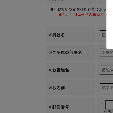
注）お客様の受信可能容量によっては
また、利用ユーザの種類が「１U」
※貴社名
※ご所属の部署名
※お役職名
※お名前
〒
※郵便番号
※郵