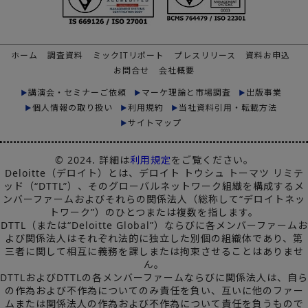
ホーム
調査資料
ミックITリポート
プレスリリース
資料お申込
お問合せ
会社概要
講演会・セミナーご依頼
マーケ理論と市場調査
出版事業
個人情報の取り扱い
利用規約
当社資料引用・転載方法
サイトマップ
© 2024. 詳細は
利用規定
をご覧ください。
Deloitte（デロイト）とは、デロイト トウシュ トーマツ リミテ
ッド（“DTTL”）、そのグローバルネットワーク組織を構成するメ
ンバーファームおよびそれらの関係法人（総称して“デロイトネッ
トワーク”）のひとつまたは複数を指します。
DTTL（または“Deloitte Global”）ならびに各メンバーファームお
よび関係法人はそれぞれ法的に独立した別個の組織体であり、第
三者に関して相互に義務を課しまたは拘束させることはありませ
ん。
DTTLおよびDTTLの各メンバーファームならびに関係法人は、自ら
の作為および不作為についてのみ責任を負い、互いに他のファー
ムまたは関係法人の作為および不作為について責任を負うもので