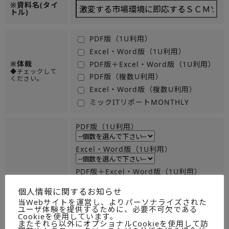
※資料名(タイ
トル)
PDF版（1U利用）
Excel・Word版（1U利用）
※体裁
PDF版＋Excel・Word版（1U利用）
◆チェックして
PDF版（複数U利用）
ください。
Excel・Word版（複数U利用）
ミックITリポートMONTHLY
PDF版（1U利用）
Excel・Word版（1U利用）
PDF版＋Excel・Word版（1U利用）
※数量
◆必須のためチ
個人情報に関するお知らせ
PDF版（複数U利用）
ェックしてくだ
当Webサイトを運営し、よりパーソナライズされた
さい。
ユーザ体験を提供するために、必要不可欠である
Cookieを使用しています。
Excel・Word版（複数U利用）
またそれら以外にオプショナルCookieを使用して訪