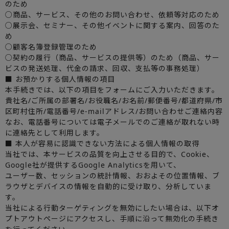
のため
○商品、サービス、その他のお問い合わせ、依頼等対応のため
○展示会、セミナー、その他イベントに関する案内、回答のた
め
○顧客名簿登録管理のため
○契約の履行（商品、サービスの提供等）のため（商品、サー
ビスの発送処理、代金の請求、回収、支払等の事務処理）
■ お預かりする個人情報の項目
本手続きでは、以下の項目をフォームにご入力いただきます。
貴社名/ご所属の部署名/お役職名/お名前/郵便番号/都道府県/市
区町村住所/電話番号/e-mailアドレス/お問い合わせご連絡内容
なお、電話番号については電子メールでのご連絡が取れない時
に連絡先として利用します。
■ 本人が容易に認識できない方法による個人情報の取得
当社では、本サービスの品質を向上させる目的で、Cookie、
Google社が提供するGoogle Analyticsを用いて、
ユーザー数、セッションの統計情報、おおよその位置情報、ブ
ラウザとデバイスの情報を自動的に受け取り、分析していま
す。
当社による行動ターゲティングを無効にしたい場合は、以下オ
プトアウトページにアクセスし、手順に沿って無効化の手続き