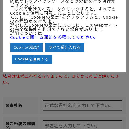
問数やトラフィックソースなどの分析を行う場合が
ございます。
ミックITリポートMONTHLY
「すべて受け入れる」 をクリックすると、すべての
Cookieの使用に同意したことになります。
ただし、"Cookieの設定"をクリックすると、Cookie
の各種設定を行えます。
選択したCookieの設定によっては、このWebサイト
ZIPファイルもしくはダウンロードリ
の完全な機能を利用できない場合があります。
納品方法
詳細については、
ンクで納品させていただきます。※圧縮
◆ご一読のうえ
Cookieに関する通知を参照してください。
ファイルが受信不可である環境の場合
チェックしてく
は、備考欄に「圧縮ファイル受信不可」
ださい。
とご記載ください。
Cookieの設定
すべて受け入れる
注）お客様の受信可能容量によっては電子ファイルを分割し
Cookieを拒否する
て送信するケースが出ることをご了承ください。
また、利用ユーザの種類が「１U」の場合のみ分割後の
結合は仕様上不可となりますので、あらかじめご理解くださ
い。
※貴社名
※ご所属の部署
名