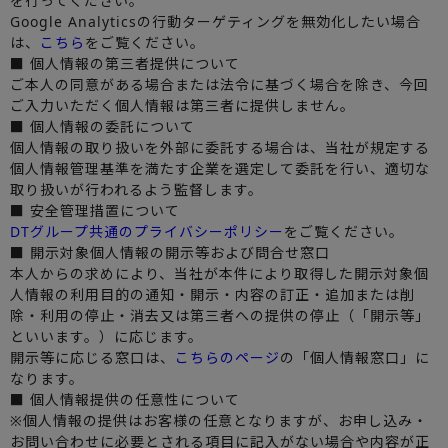
を行ってください。
Google Analyticsの行動ターゲティングを無効化したい場合
は、
こちら
をご覧ください。
■ 個人情報の第三者提供について
ご本人の同意がある場合または法令に基づく場合を除き、今回
ご入力いただく個人情報は第三者に提供しません。
■ 個人情報の委託について
個人情報の取り扱いを外部に委託する場合は、当社が規定する
個人情報管理基準を満たす企業を選定して委託を行い、適切な
取り扱いが行われるよう監督します。
■ 安全管理措置について
DTグループ共通のプライバシーポリシー
をご覧ください。
■ 開示対象個人情報の開示等および問合せ窓口
本人からの求めにより、当社が本件により取得した開示対象個
人情報の利用目的の通知・開示・内容の訂正・追加または削
除・利用の停止・消去又は第三者への提供の停止（「開示等」
といいます。）に応じます。
開示等に応じる窓口は、
こちらのページ
の「個人情報窓口」に
なります。
■ 個人情報提供の任意性について
※個人情報の提供はお客様の任意となりますが、お申し込み・
お問い合わせに必要とされる項目に記入がない場合や内容が正