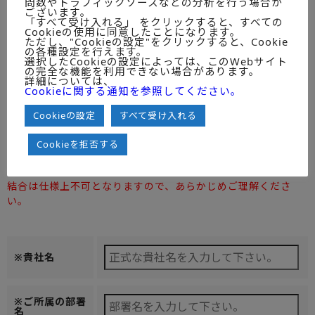
問数やトラフィックソースなどの分析を行う場合が
ございます。
ミックITリポートMONTHLY
「すべて受け入れる」 をクリックすると、すべての
Cookieの使用に同意したことになります。
ただし、"Cookieの設定"をクリックすると、Cookie
の各種設定を行えます。
選択したCookieの設定によっては、このWebサイト
ZIPファイルもしくはダウンロードリ
の完全な機能を利用できない場合があります。
納品方法
詳細については、
ンクで納品させていただきます。※圧縮
◆ご一読のうえ
Cookieに関する通知を参照してください。
ファイルが受信不可である環境の場合
チェックしてく
は、備考欄に「圧縮ファイル受信不可」
ださい。
とご記載ください。
Cookieの設定
すべて受け入れる
注）お客様の受信可能容量によっては電子ファイルを分割し
Cookieを拒否する
て送信するケースが出ることをご了承ください。
また、利用ユーザの種類が「１U」の場合のみ分割後の
結合は仕様上不可となりますので、あらかじめご理解くださ
い。
※貴社名
※ご所属の部署
名