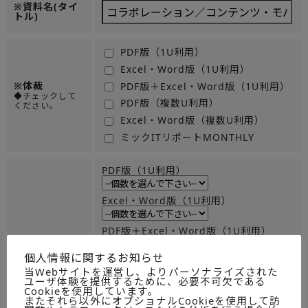
※資料名(タイ
トル)
PDF版（1U利用）
Excel・Word版（1U利用）
※体裁
PDF版＋Excel・Word版（1U利用）
◆チェックして
PDF版（複数U利用）
ください。
Excel・Word版（複数U利用）
ミックITリポートMONTHLY
PDF版（1U利用）
Excel・Word版（1U利用）
PDF版＋Excel・Word版（1U利用）
※数量
◆必須のためチ
個人情報に関するお知らせ
PDF版（複数U利用）
ェックしてくだ
当Webサイトを運営し、よりパーソナライズされた
さい。
ユーザ体験を提供するために、必要不可欠である
Cookieを使用しています。
Excel・Word版（複数U利用）
またそれら以外にオプショナルCookieを使用して訪