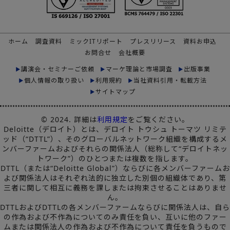
ホーム
調査資料
ミックITリポート
プレスリリース
資料お申込
お問合せ
会社概要
講演会・セミナーご依頼
マーケ理論と市場調査
出版事業
個人情報の取り扱い
利用規約
当社資料引用・転載方法
サイトマップ
© 2024. 詳細は
利用規定
をご覧ください。
Deloitte（デロイト）とは、デロイト トウシュ トーマツ リミテ
ッド（“DTTL”）、そのグローバルネットワーク組織を構成するメ
ンバーファームおよびそれらの関係法人（総称して“デロイトネッ
トワーク”）のひとつまたは複数を指します。
DTTL（または“Deloitte Global”）ならびに各メンバーファームお
よび関係法人はそれぞれ法的に独立した別個の組織体であり、第
三者に関して相互に義務を課しまたは拘束させることはありませ
ん。
DTTLおよびDTTLの各メンバーファームならびに関係法人は、自ら
の作為および不作為についてのみ責任を負い、互いに他のファー
ムまたは関係法人の作為および不作為について責任を負うもので