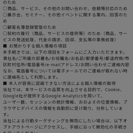
のため
○商品、サービス、その他のお問い合わせ、依頼等対応のため
○展示会、セミナー、その他イベントに関する案内、回答のた
め
○顧客名簿登録管理のため
○契約の履行（商品、サービスの提供等）のため（商品、サー
ビスの発送処理、代金の請求、回収、支払等の事務処理）
■ お預かりする個人情報の項目
本手続きでは、以下の項目をフォームにご入力いただきます。
貴社名/ご所属の部署名/お役職名/お名前/郵便番号/都道府県/市
区町村住所/電話番号/e-mailアドレス/お問い合わせご連絡内容
なお、電話番号については電子メールでのご連絡が取れない時
に連絡先として利用します。
■ 本人が容易に認識できない方法による個人情報の取得
当社では、本サービスの品質を向上させる目的で、Cookie、
Google社が提供するGoogle Analyticsを用いて、
ユーザー数、セッションの統計情報、おおよその位置情報、ブ
ラウザとデバイスの情報を自動的に受け取り、分析していま
す。
当社による行動ターゲティングを無効にしたい場合は、以下オ
プトアウトページにアクセスし、手順に沿って無効化の手続き