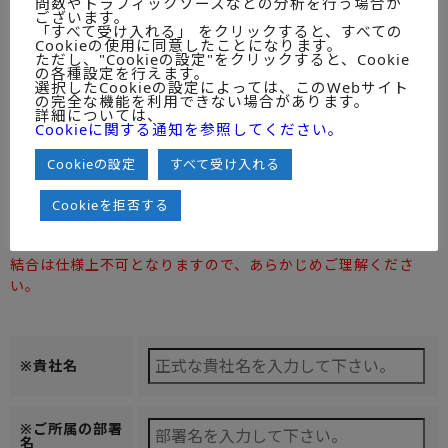
問数やトラフィックソースなどの分析を行う場合が
ございます。
ミックITリポートMONTHLY
「すべて受け入れる」 をクリックすると、すべての
Cookieの使用に同意したことになります。
ただし、"Cookieの設定"をクリックすると、Cookie
の各種設定を行えます。
選択したCookieの設定によっては、このWebサイト
ZIPファイルもしくはダウンロードリ
の完全な機能を利用できない場合があります。
納品方法
詳細については、
ンクで納品させていただきます。※圧縮
◆ご一読のうえ
Cookieに関する通知を参照してください。
ファイルが受信不可である環境の場合
チェックしてく
は、備考欄に「圧縮ファイル受信不可」
ださい。
とご記載ください。
Cookieの設定
すべて受け入れる
注）お客様の受信可能容量によっては電子ファイルを分割し
Cookieを拒否する
て送信するケースが出ることをご了承ください。
また、利用ユーザの種類が「１U」の場合のみ分割後の
結合は仕様上不可となりますので、あらかじめご理解くださ
い。
※貴社名
※ご所属の部署
名