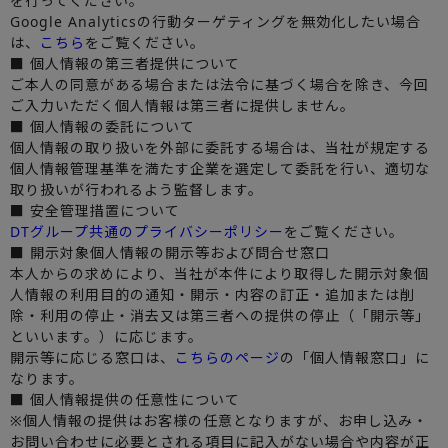
を行ってください。
Google Analyticsの行動ターゲティングを無効化したい場合
は、
こちら
をご覧ください。
■ 個人情報の第三者提供について
ご本人の同意がある場合または法令に基づく場合を除き、今回
ご入力いただく個人情報は第三者に提供しません。
■ 個人情報の委託について
個人情報の取り扱いを外部に委託する場合は、当社が規定する
個人情報管理基準を満たす企業を選定して委託を行い、適切な
取り扱いが行われるよう監督します。
■ 安全管理措置について
DTグループ共通のプライバシーポリシー
をご覧ください。
■ 開示対象個人情報の開示等および問合せ窓口
本人からの求めにより、当社が本件により取得した開示対象個
人情報の利用目的の通知・開示・内容の訂正・追加または削
除・利用の停止・消去又は第三者への提供の停止（「開示等」
といいます。）に応じます。
開示等に応じる窓口は、
こちらのページ
の「個人情報窓口」に
なります。
■ 個人情報提供の任意性について
※個人情報の提供はお客様の任意となりますが、お申し込み・
お問い合わせに必要とされる項目に記入がない場合や内容が正