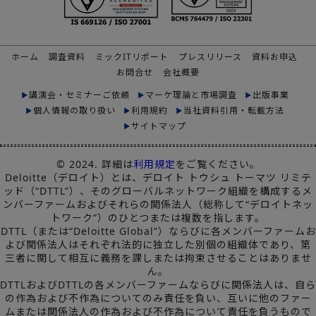
ホーム
調査資料
ミックITリポート
プレスリリース
資料お申込
お問合せ
会社概要
講演会・セミナーご依頼
マーケ理論と市場調査
出版事業
個人情報の取り扱い
利用規約
当社資料引用・転載方法
サイトマップ
© 2024. 詳細は
利用規定
をご覧ください。
Deloitte（デロイト）とは、デロイト トウシュ トーマツ リミテ
ッド（“DTTL”）、そのグローバルネットワーク組織を構成するメ
ンバーファームおよびそれらの関係法人（総称して“デロイトネッ
トワーク”）のひとつまたは複数を指します。
DTTL（または“Deloitte Global”）ならびに各メンバーファームお
よび関係法人はそれぞれ法的に独立した別個の組織体であり、第
三者に関して相互に義務を課しまたは拘束させることはありませ
ん。
DTTLおよびDTTLの各メンバーファームならびに関係法人は、自ら
の作為および不作為についてのみ責任を負い、互いに他のファー
ムまたは関係法人の作為および不作為について責任を負うもので