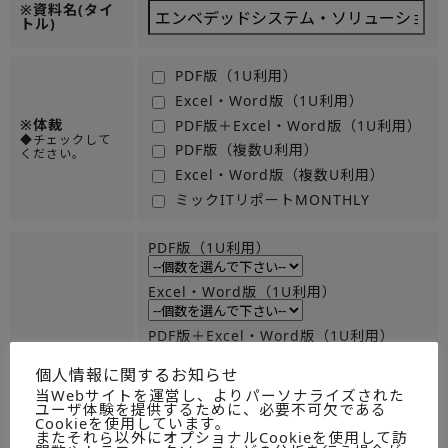
※資料名(タイ
トル)
PDF版（1U利用）
Excel・Word版（1U利用）
※体裁
PDF版＋Excel・Word版（1U利用）
◆チェックして
PDF版（複数U利用）
ください。
Excel・Word版（複数U利用）
ミックITリポートMONTHLY
PDF版（1U利用）
Excel・Word版（1U利用）
PDF版＋Excel・Word版（1U利用）
※数量
◆必須のためチ
個人情報に関するお知らせ
PDF版（複数U利用）
ェックしてくだ
当Webサイトを運営し、よりパーソナライズされた
さい。
ユーザ体験を提供するために、必要不可欠である
Cookieを使用しています。
Excel・Word版（複数U利用）
またそれら以外にオプショナルCookieを使用して訪