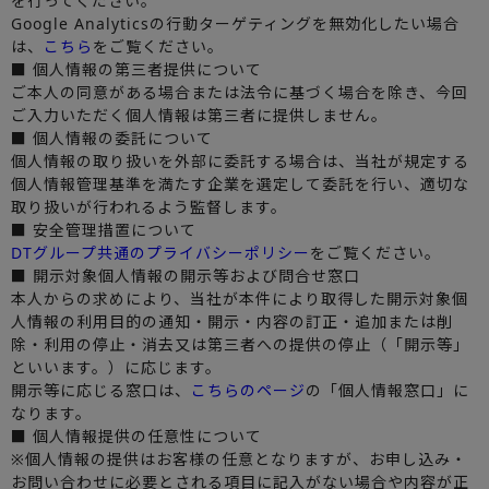
を行ってください。
Google Analyticsの行動ターゲティングを無効化したい場合
は、
こちら
をご覧ください。
■ 個人情報の第三者提供について
ご本人の同意がある場合または法令に基づく場合を除き、今回
ご入力いただく個人情報は第三者に提供しません。
■ 個人情報の委託について
個人情報の取り扱いを外部に委託する場合は、当社が規定する
個人情報管理基準を満たす企業を選定して委託を行い、適切な
取り扱いが行われるよう監督します。
■ 安全管理措置について
DTグループ共通のプライバシーポリシー
をご覧ください。
■ 開示対象個人情報の開示等および問合せ窓口
本人からの求めにより、当社が本件により取得した開示対象個
人情報の利用目的の通知・開示・内容の訂正・追加または削
除・利用の停止・消去又は第三者への提供の停止（「開示等」
といいます。）に応じます。
開示等に応じる窓口は、
こちらのページ
の「個人情報窓口」に
なります。
■ 個人情報提供の任意性について
※個人情報の提供はお客様の任意となりますが、お申し込み・
お問い合わせに必要とされる項目に記入がない場合や内容が正