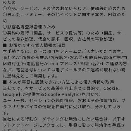
のため
○商品、サービス、その他のお問い合わせ、依頼等対応のため
○展示会、セミナー、その他イベントに関する案内、回答のた
め
○顧客名簿登録管理のため
○契約の履行（商品、サービスの提供等）のため（商品、サー
ビスの発送処理、代金の請求、回収、支払等の事務処理）
■ お預かりする個人情報の項目
本手続きでは、以下の項目をフォームにご入力いただきます。
貴社名/ご所属の部署名/お役職名/お名前/郵便番号/都道府県/市
区町村住所/電話番号/e-mailアドレス/お問い合わせご連絡内容
なお、電話番号については電子メールでのご連絡が取れない時
に連絡先として利用します。
■ 本人が容易に認識できない方法による個人情報の取得
当社では、本サービスの品質を向上させる目的で、Cookie、
Google社が提供するGoogle Analyticsを用いて、
ユーザー数、セッションの統計情報、おおよその位置情報、ブ
ラウザとデバイスの情報を自動的に受け取り、分析していま
す。
当社による行動ターゲティングを無効にしたい場合は、以下オ
プトアウトページにアクセスし、手順に沿って無効化の手続き