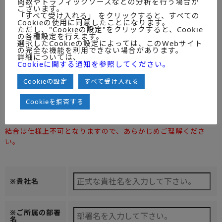
問数やトラフィックソースなどの分析を行う場合が
ございます。
ミックITリポートMONTHLY
「すべて受け入れる」 をクリックすると、すべての
Cookieの使用に同意したことになります。
ただし、"Cookieの設定"をクリックすると、Cookie
の各種設定を行えます。
選択したCookieの設定によっては、このWebサイト
ZIPファイルもしくはダウンロードリ
の完全な機能を利用できない場合があります。
納品方法
詳細については、
ンクで納品させていただきます。※圧縮
◆ご一読のうえ
Cookieに関する通知を参照してください。
ファイルが受信不可である環境の場合
チェックしてく
は、備考欄に「圧縮ファイル受信不可」
ださい。
とご記載ください。
Cookieの設定
すべて受け入れる
注）お客様の受信可能容量によっては電子ファイルを分割し
Cookieを拒否する
て送信するケースが出ることをご了承ください。
また、利用ユーザの種類が「１U」の場合のみ分割後の
結合は仕様上不可となりますので、あらかじめご理解くださ
い。
※貴社名
※ご所属の部署
名