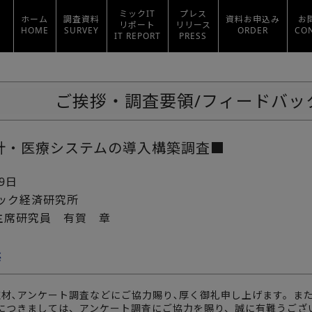
ミックIT
プレス
ホーム
調査資料
資料お申込み
お
リポート
リリース
HOME
SURVEY
ORDER
CO
IT REPORT
PRESS
ご挨拶・調査要領/フィードバッ
計・医療システムの導入構築調査■
19日
ミック経済研究所
主席研究員 有賀 章
拶
取材､アンケート調査などにご協力賜り､厚く御礼申し上げます。ま
につきましては、アンケート調査にご協力を賜り、誠に有難うござ