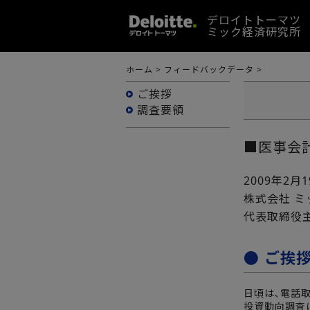
デロイトトーマツ
ミック経済研究所
ホーム
>
フィードバックデータ
>
ご挨拶
調査要領
■医事会
2009年2月
株式会社 
代表取締役
● ご挨
日頃は､電話
投資動向調査