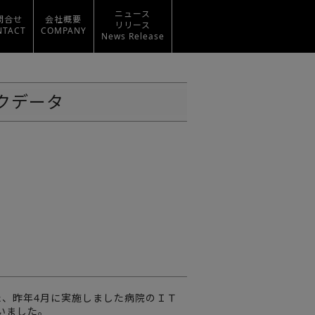
ニュース
問合せ
会社概要
リリース
NTACT
COMPANY
News Release
クデータ
た、昨年4月に実施しました病院のＩＴ
いました。