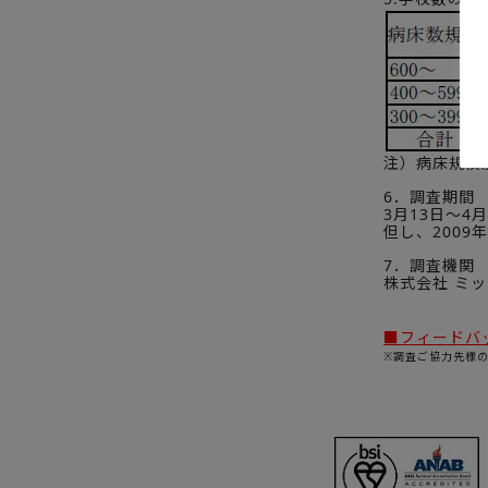
注）病床規模
6．調査期間
3月13日～4月
但し、200
7．調査機関
株式会社 ミ
■フィードバ
※調査ご協力先様