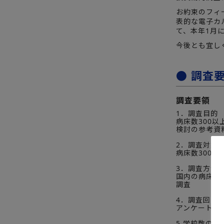
お約束のフィ
表的な電子カ
て、本年1月
今後とも宜し
● 調査
調査要領
1．調査目的
病床数300
検討の参考資
2．調査対象
病床数300以
3．調査方法
国内の病床数
調査
4．調査回収
アンケート郵送
5.学校数のカ