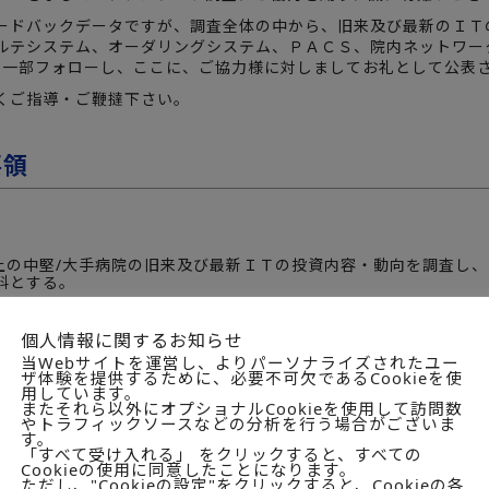
ードバックデータですが、調査全体の中から、旧来及び最新のＩＴ
ルテシステム、オーダリングシステム、ＰＡＣＳ、院内ネットワー
に一部フォローし、ここに、ご協力様に対しましてお礼として公表
くご指導・ご鞭撻下さい。
要領
以上の中堅/大手病院の旧来及び最新ＩＴの投資内容・動向を調査し
料とする。
上の医療法人1,599病院
個人情報に関するお知らせ
当Webサイトを運営し、よりパーソナライズされたユー
ザ体験を提供するために、必要不可欠であるCookieを使
300以上の医療法人全てに、電話でアンケート調査ご協力のお願いを
用しています。
またそれら以外にオプショナルCookieを使用して訪問数
やトラフィックソースなどの分析を行う場合がございま
す。
「すべて受け入れる」 をクリックすると、すべての
1,440法人のうち、468法人回収。回収率32.5％。
Cookieの使用に同意したことになります。
ただし、"Cookieの設定"をクリックすると、Cookieの各
バー率