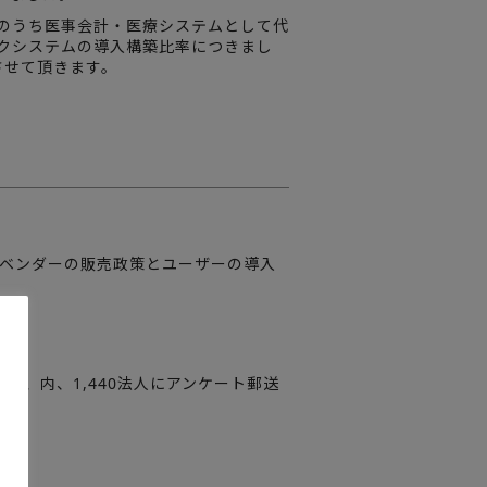
のうち医事会計・医療システムとして代
クシステムの導入構築比率につきまし
させて頂きます。
、ベンダーの販売政策とユーザーの導入
し、内、1,440法人にアンケート郵送