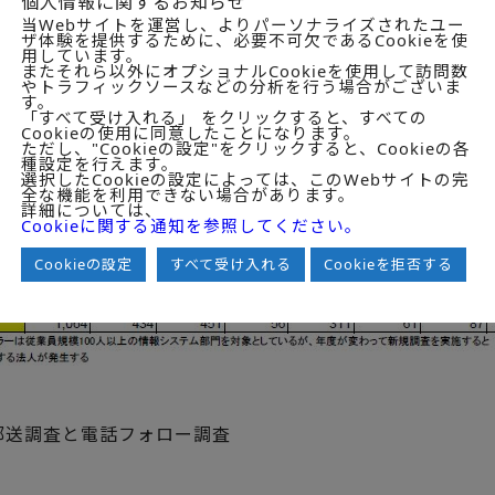
個人情報に関するお知らせ
当Webサイトを運営し、よりパーソナライズされたユー
究所の調査パネラー5,000社（情報システム部門）
ザ体験を提供するために、必要不可欠であるCookieを使
用しています。
またそれら以外にオプショナルCookieを使用して訪問数
やトラフィックソースなどの分析を行う場合がございま
す。
（回収率49.3％）
「すべて受け入れる」 をクリックすると、すべての
Cookieの使用に同意したことになります。
ただし、"Cookieの設定"をクリックすると、Cookieの各
マリー
種設定を行えます。
選択したCookieの設定によっては、このWebサイトの完
全な機能を利用できない場合があります。
詳細については、
Cookieに関する通知を参照してください。
Cookieの設定
すべて受け入れる
Cookieを拒否する
郵送調査と電話フォロー調査