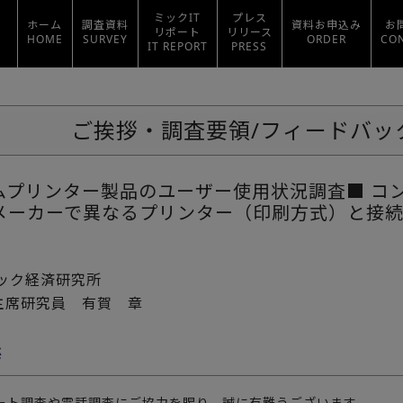
ミックIT
プレス
ホーム
調査資料
資料お申込み
お
リポート
リリース
HOME
SURVEY
ORDER
CO
IT REPORT
PRESS
ご挨拶・調査要領/フィードバッ
ムプリンター製品のユーザー使用状況調査■ コ
メーカーで異なるプリンター（印刷方式）と接
ミック経済研究所
主席研究員 有賀 章
拶
ート調査や電話調査にご協力を賜り、誠に有難うございます。