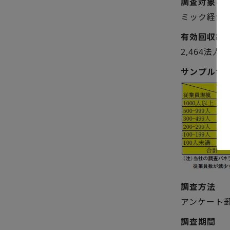
調査対象
ミック経済研
有効回収率
2,464法人
サンプルサ
調査方法
アンケート
調査期間