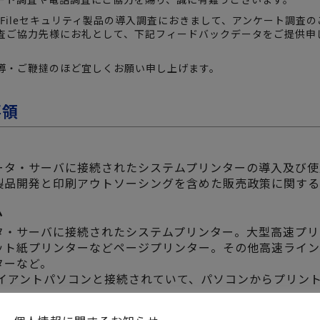
l・Fileセキュリティ製品の導入調査におきまして、アンケート調査
査ご協力先様にお礼として、下記フィードバックデータをご提供申し
導・ご鞭撻のほど宜しくお願い申し上げます。
要領
ータ・サーバに接続されたシステムプリンターの導入及び使
製品開発と印刷アウトソーシングを含めた販売政策に関する
ム
タ・サーバに接続されたシステムプリンター。大型高速プリ
ット紙プリンターなどページプリンター。その他高速ライン
ターなど。
ライアントパソコンと接続されていて、パソコンからプリン
。