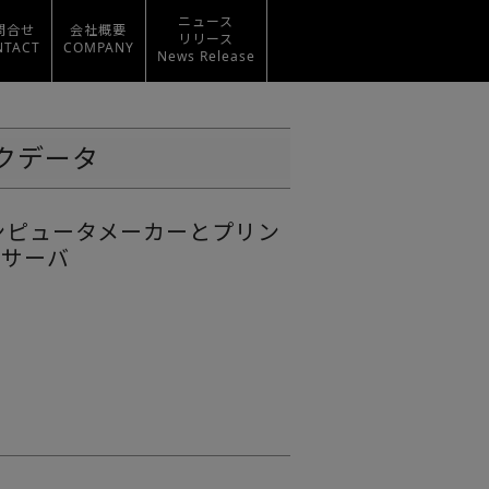
ニュース
問合せ
会社概要
リリース
NTACT
COMPANY
News Release
クデータ
ンピュータメーカーとプリン
続サーバ