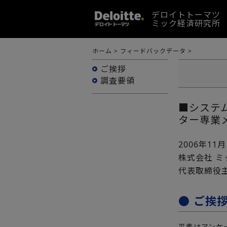
デロイトトーマツ
ミック経済研究所
ホーム
>
フィードバックデータ
>
ご挨拶
調査要領
■システ
ター専業
2006年11月
株式会社 
代表取締役
● ご挨
平素はアンケ