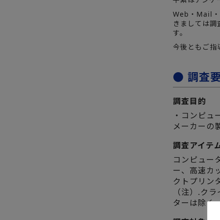
Web・Mai
きましては調
す。
今後ともご指
● 調査
調査目的
・コンピュ
メーカーの
調査アイテ
コンピュー
ー、高速カ
クトプリン
（注）.ク
ターは除く