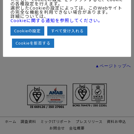
Head Office
の各種設定を行えます。
選択したCookieの設定によっては、このWebサイト
ShintokyoBuilding 9F3-3-1 Marunouchi,Chiyoda-
の完全な機能を利用できない場合があります。
ku,Tokyo,JAPAN
詳細については、
Cookieに関する通知を参照してください。
Phone
Cookieの設定
すべて受け入れる
+81-3-6213-1134
Cookieを拒否する
▶︎( Company Profile）Japanese
▲ページトップへ
ホーム
調査資料
ミックITリポート
プレスリリース
資料お申込
お問合せ
会社概要