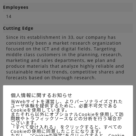
Employees
14
Cutting Edge
Since its establishment in 33, our company has
consistently been a market research organization
focused on the ICT and digital fields. Targeting
middle class customers in the planning, research,
marketing and sales departments, we plan and
produce materials that analyze highly reliable and
sustainable market trends, competitive shares and
forecasts based on thorough research.
Major Achievements
個人情報に関するお知らせ
Marketing Research and Publishing (13 projects)
当Webサイトを運営し、よりパーソナライズされた
Contract Research and Consulting (40 projects)
ユーザ体験を提供するために、必要不可欠である
Cookieを使用しています。
またそれら以外にオプショナルCookieを使用して訪
President
問数やトラフィックソースなどの分析を行う場合が
ございます。
Shigeo Watanabe
「すべて受け入れる」 をクリックすると、すべての
Cookieの使用に同意したことになります。
ただし、"Cookieの設定"をクリックすると、Cookie