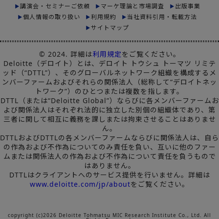
講演会・セミナーご依頼
マーケ理論と市場調査
出版事業
個人情報の取り扱い
利用規約
当社資料引用・転載方法
サイトマップ
© 2024. 詳細は
利用規定
をご覧ください。
Deloitte（デロイト）とは、デロイト トウシュ トーマツ リミテ
ッド（“DTTL”）、そのグローバルネットワーク組織を構成するメ
ンバーファームおよびそれらの関係法人（総称して“デロイトネッ
トワーク”）のひとつまたは複数を指します。
DTTL（または“Deloitte Global”）ならびに各メンバーファームお
よび関係法人はそれぞれ法的に独立した別個の組織体であり、第
三者に関して相互に義務を課しまたは拘束させることはありませ
ん。
DTTLおよびDTTLの各メンバーファームならびに関係法人は、自ら
の作為および不作為についてのみ責任を負い、互いに他のファー
ムまたは関係法人の作為および不作為について責任を負うもので
はありません。
DTTLはクライアントへのサービス提供を行いません。詳細は
www.deloitte.com/jp/about
をご覧ください。
copyright (c)2026 Deloitte Tohmatsu MIC Research Institute Co., Ltd. All